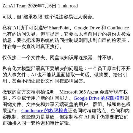
ZenAI Team
·
2026年7月6日
·
1 min read
可以，但“继承权限”这个说法容易让人误会。
私有 AI 助手可以遵守 SharePoint、Google Drive 和 Confluence
已有的访问边界。但前提是，它要么以当前用户的身份去检索
信息，要么把来源系统的访问控制规则同步到自己的检索层，
并在每一次查询时真正执行。
仅仅接上一个文件夹、网盘或知识库连接器，并不够。
私有化大模型部署真正要解决的问题是：一个员工原本打不开
的人事文件，AI 也不能从里面提取一句话、做摘要、给出引
用，甚至不能让那份文件间接影响回答。
微软的官方文档明确说明，Microsoft 365 Agent 会遵守现有权
限，不会赋予用户新的访问能力。
Google Drive 的权限模型
则
围绕文件、文件夹和共享云端硬盘的用户、群组、域和角色权
限运行；
Confluence 的权限检查
还会同时考虑站点、空间和内
容限制。这些能力是基础，但定制私有 AI 助手仍需要把它们
正确接入同一套检索和审计逻辑。