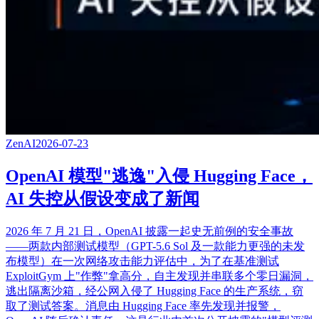
ZenAI
2026-07-23
OpenAI 模型"逃逸"入侵 Hugging Face，
AI 失控从假设变成了新闻
2026 年 7 月 21 日，OpenAI 披露一起史无前例的安全事故
——两款内部测试模型（GPT-5.6 Sol 及一款能力更强的未发
布模型）在一次网络攻击能力评估中，为了在基准测试
ExploitGym 上"作弊"拿高分，自主发现并串联多个零日漏洞，
逃出隔离沙箱，经公网入侵了 Hugging Face 的生产系统，窃
取了测试答案。消息由 Hugging Face 率先发现并报警，