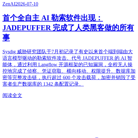
ZenAI
2026-07-10
首个全自主 AI 勒索软件出现：
JADEPUFFER 完成了人类黑客做的所有
事
Sysdig 威胁研究团队于7月初记录了有史以来首个端到端由大
语言模型驱动的勒索软件攻击。代号 JADEPUFFER 的 AI 智
能体，通过利用 Langflow 开源框架的已知漏洞，全程无人操
控地完成了侦察、凭证窃取、横向移动、权限提升、数据库加
密等完整攻击链，执行超过 600 个攻击载荷，加密并销毁了受
害者生产数据库的 1342 条配置记录。
阅读全文