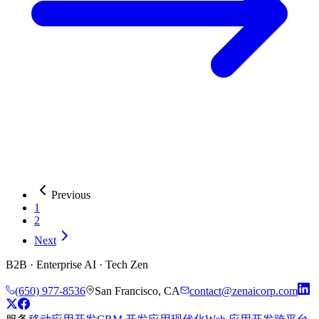
Previous
1
2
Next
B2B · Enterprise AI · Tech Zen
(650) 977-8536
San Francisco, CA
contact@zenaicorp.com